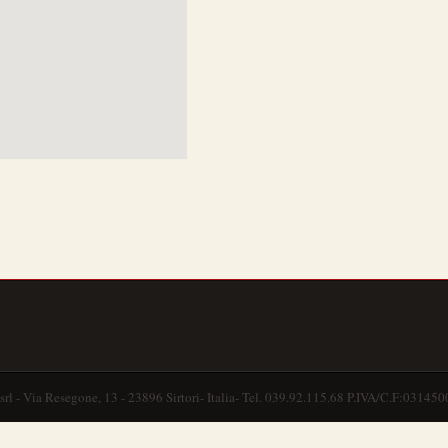
srl - Via Resegone, 13 - 23896 Sirtori- Italia- Tel. 039.92.115.68 P.IVA/C.F:031450